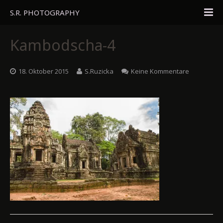
S.R. PHOTOGRAPHY
Home
Kambodscha-4
Portfolio
18. Oktober 2015
S.Ruzicka
Keine Kommentare
Travel
About
Blog
Gästebuch