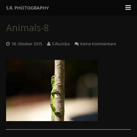
S.R. PHOTOGRAPHY
Home
Animals-8
Portfolio
18. Oktober 2015
S.Ruzicka
Keine Kommentare
Travel
About
Blog
Gästebuch