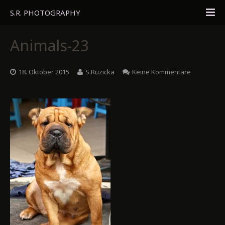
S.R. PHOTOGRAPHY
Home
Animals-23
Portfolio
18. Oktober 2015
S.Ruzicka
Keine Kommentare
Travel
About
Blog
Gästebuch