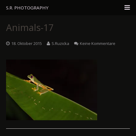
S.R. PHOTOGRAPHY
Home
Animals-17
Portfolio
18. Oktober 2015
S.Ruzicka
Keine Kommentare
Travel
About
Blog
Gästebuch