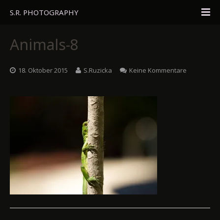
S.R. PHOTOGRAPHY
Home
Animals-8
Portfolio
18. Oktober 2015
S.Ruzicka
Keine Kommentare
Travel
About
Blog
Gästebuch