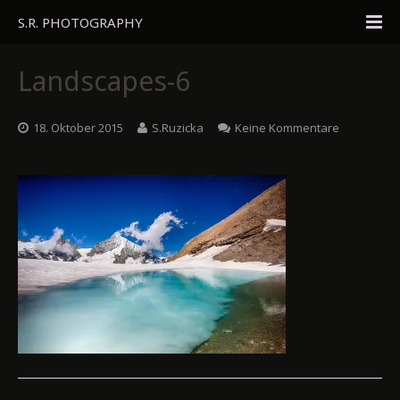
S.R. PHOTOGRAPHY
Home
Landscapes-6
Portfolio
18. Oktober 2015
S.Ruzicka
Keine Kommentare
Travel
About
Blog
Gästebuch