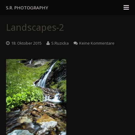
S.R. PHOTOGRAPHY
Home
Landscapes-2
Portfolio
18. Oktober 2015
S.Ruzicka
Keine Kommentare
Travel
About
Blog
Gästebuch