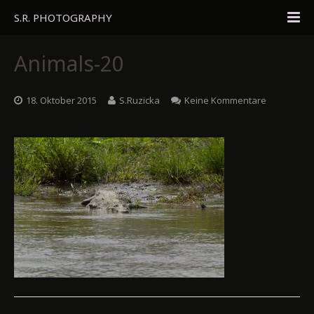
S.R. PHOTOGRAPHY
Home
Animals-20
Portfolio
18. Oktober 2015
S.Ruzicka
Keine Kommentare
Travel
About
Blog
Gästebuch